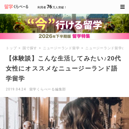
76
利用者
万人突破！
トップ
国で探す
ニュージーランド留学
ニュージーランド留学の
【体験談】こんな生活してみたい♪20代
女性にオススメなニュージーランド語
学留学
2019.04.24
留学くらべーる編集部