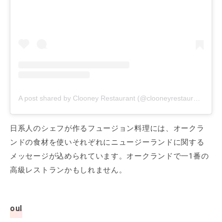
A post shared by Clooney Restaurant (@clooneyrestaurant)
on
S
日系人のシェフが作るフュージョン料理には、オークラ
ンドの食材を使いそれぞれにニュージーランドに関する
メッセージが込められています。オークランドで一1番の
高級レストランかもしれません。
oul