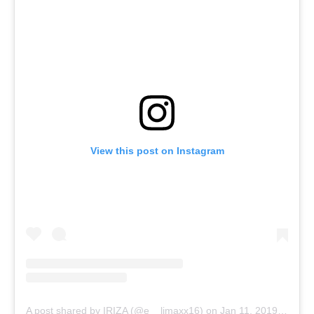
View this post on Instagram
A post shared by IRIZA (@e__limaxx16)
on
Jan 11, 2019 at 2:43am PST