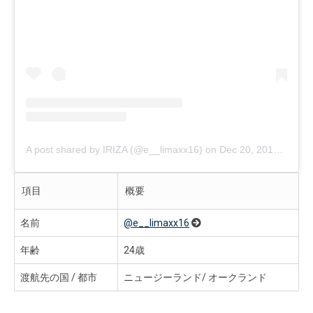
A post shared by IRIZA (@e__limaxx16)
on
Dec 20, 2018 at 1:55am PST
項目
概要
名前
@e__limaxx16
年齢
24歳
渡航先の国 / 都市
ニュージーランド/ オークランド