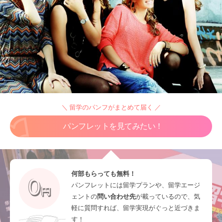
＼ 留学のパンフがまとめて届く ／
パンフレットを見てみたい！
何部もらっても無料！
パンフレットには留学プランや、留学エージ
ェントの
問い合わせ先
が載っているので、気
軽に質問すれば、留学実現がぐっと近づきま
す！