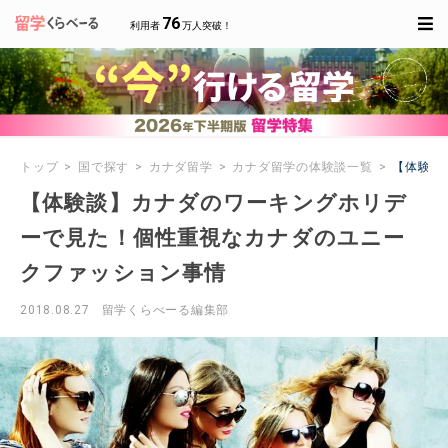
76
利用者
万人突破！
トップ
国で探す
カナダ留学
カナダ留学の体験談一覧
【体験談
【体験談】カナダのワーキングホリデ
ーで見た！個性重視なカナダのユニー
クファッション事情
2018.08.27
留学くらべーる編集部