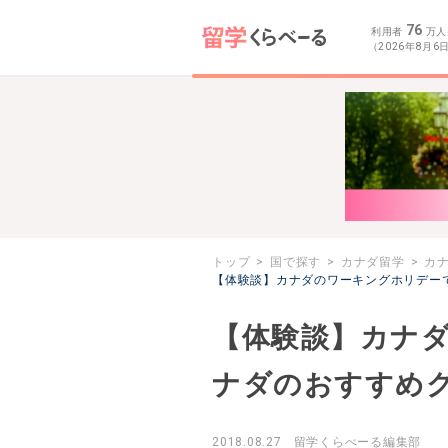
76
利用者
万人
（2026年8月6
トップ
国で探す
カナダ留学
カ
【体験談】カナダのワーキングホリデー
【体験談】カナ
ナダのおすすめグ
2018.08.27
留学くらべーる編集部