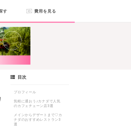
探す
費用を見る
目次
プロフィール
カ
気軽に通おう♪カナダで人気
のカフェチェーン店3選
メインからデザートまで♡カ
ナダのおすすめレストラン3
選