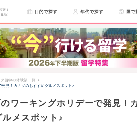
突破！
目的で探す
年代で探す
国で
日更新）
ナダ留学の体験談一覧
で発見！カナダのおすすめグルメスポット♪
ダのワーキングホリデーで発見！
ルメスポット♪