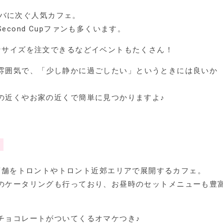
バに次ぐ人気カフェ。
cond Cupファンも多くいます。
なサイズを注文できるなどイベントもたくさん！
着いた雰囲気で、「少し静かに過ごしたい」というときには良いか
の近くやお家の近くで簡単に見つかりますよ♪
！
店舗をトロントやトロント近郊エリアで展開するカフェ。
のケータリングも行っており、お昼時のセットメニューも豊
チョコレートがついてくるオマケつき♪