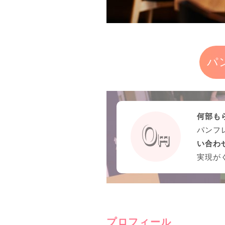
パ
何部も
パンフ
い合わ
実現が
プロフィール