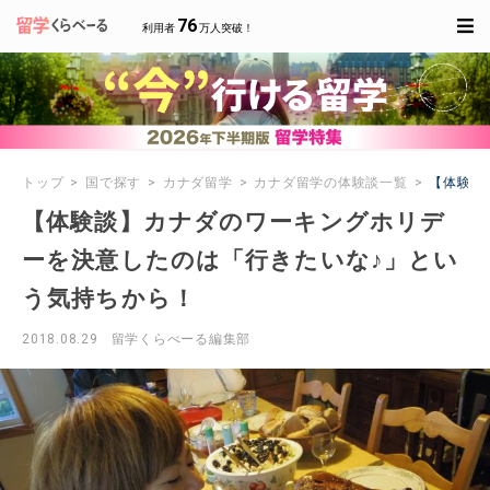
76
利用者
万人突破！
トップ
国で探す
カナダ留学
カナダ留学の体験談一覧
【体験談
【体験談】カナダのワーキングホリデ
ーを決意したのは「行きたいな♪」とい
う気持ちから！
2018.08.29
留学くらべーる編集部