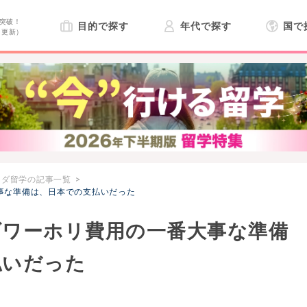
突破！
目的で探す
年代で探す
国で
日更新）
ナダ留学の記事一覧
事な準備は、日本での支払いだった
ダワーホリ費用の一番大事な準備
払いだった