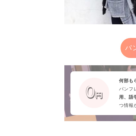
パ
何部も
パンフ
用、語
つ情報