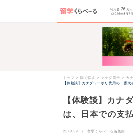
76
利用者
万人
（2026年8月7
トップ
国で探す
カナダ留学
カ
【体験談】カナダワーホリ費用の一番大
【体験談】カナ
は、日本での支
2018.09.19
留学くらべーる編集部