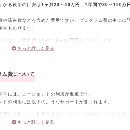
かかる費用の目安は
1ヶ月20～40万円
、
1年間で80～120万
費や滞在費などを含めた費用ですが、プログラム費の中には
場合もあります。
便がなく、渡航費は往復で
8～25万円
ほどかかります。
で、費用を抑えたいという方は夏を避けて計画を立てると良
プログラム一例
ラム費について
ログラムは、語学学校で学んでから実際にインターンシップ
す。
探すには、エージェントの利用が近道です。
ントの利用には以下のようなサポートが含まれます。
ーンとして6週間仕事をするというプログラム。
円
ほどですが、最初に英語の勉強ができるので、英語に自信
内容を比較して、利用するエージェントを決めるようにしま
でしょう。