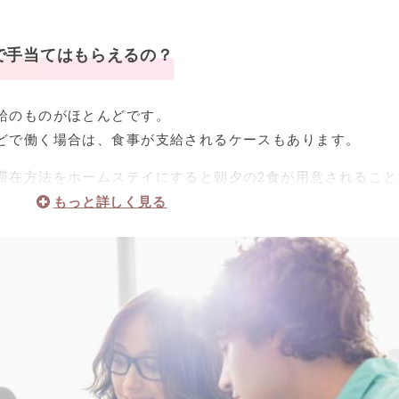
ムを利用する際は、授業時間数も忘れずに確認しましょう。
プログラムに含まれるサポート例
30時間とさまざまなので、英語力に合わせて選択することが
で手当てはもらえるの？
オリエンテーション
給のものがほとんどです。
どで働く場合は、食事が支給されるケースもあります。
書の発行
滞在方法をホームステイにすると朝夕の2食が用意されること
、最初のうちは戸惑う可能性が高いので、マルタでの生活に
するのもよいでしょう。