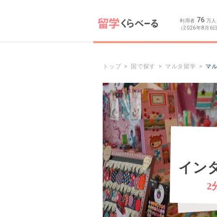
76
利用者
万人
（2026年8月6
トップ
国で探す
マルタ留学
マ
イン
2