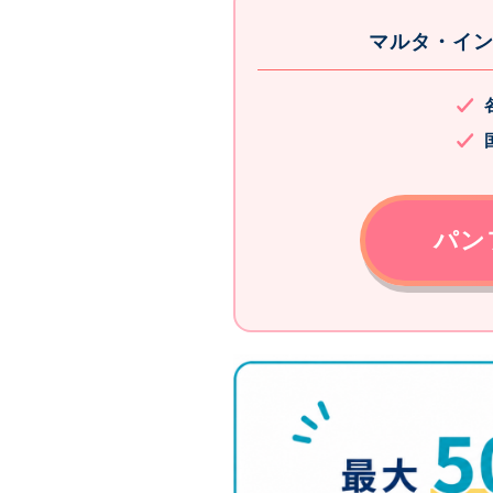
マルタ・イ
パン