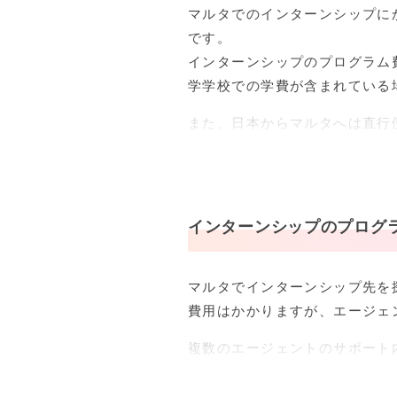
マルタでのインターンシップに
です。
インターンシップのプログラム
学学校での学費が含まれている
また、日本からマルタへは直行
マルタの人気シーズンは夏なの
でしょう。
マルタのインターンシップ
インターンシップのプログ
マルタでのインターンシッププ
で就労経験をするものが多いで
マルタでインターンシップ先を
費用はかかりますが、エージェ
たとえば学校に2週間、インタ
費用は
滞在費込みで8週間30万
複数のエージェントのサポート
ない方でも安心して参加できる
ょう。