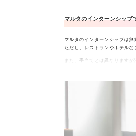
また、語学学校込みのプログラ
マルタのインターンシップ
授業時間数は1週間あたり15～
マルタのインターンシップ
切ですよ！
出発前のカウンセリングや
インターンシップ先の手配
マルタのインターンシップは無
空港送迎
ただし、レストランやホテルな
24時間緊急サポート
インターンシップ修了証明
また、手当てとは異なりますが
多いです。
語学学校にインターンシップと
れるまではホームステイを利用