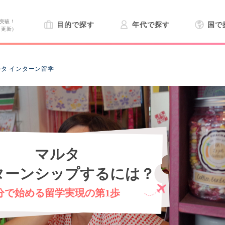
突破！
目的で探す
年代で探す
国で
日更新）
ルタ インターン留学
マルタ
ターンシップするには？
分で始める留学実現の第1歩