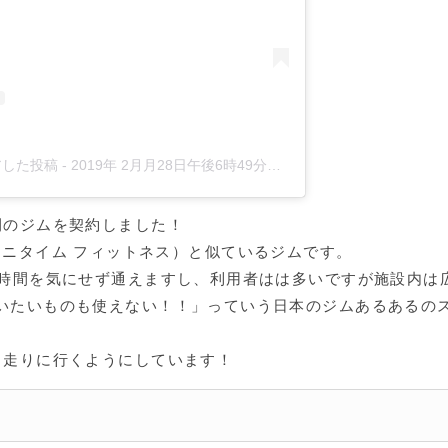
ェアした投稿
-
2019年 2月月28日午後6時49分PST
間のジムを契約しました！
ess（エニタイム フィットネス）と似ているジムです。
め時間を気にせず通えますし、利用者はは多いですが施設内は
いたいものも使えない！！」っていう日本のジムあるあるの
も走りに行くようにしています！