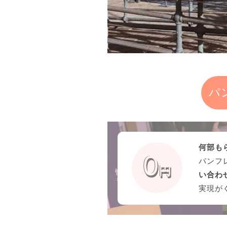
パ
何部も
パンフ
い合わ
実現が