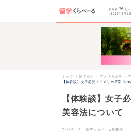
76
利用者
万人
（2026年8月6
トップ
国で探す
アメリカ留学
【体験談】女子必見！アメリカ留学中の
【体験談】女子
美容法について
2019.03.01
留学くらべーる編集部