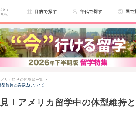
突破！
目的で探す
年代で探す
国で
日更新）
アメリカ留学の体験談一覧
体型維持と美容法について
必見！アメリカ留学中の体型維持