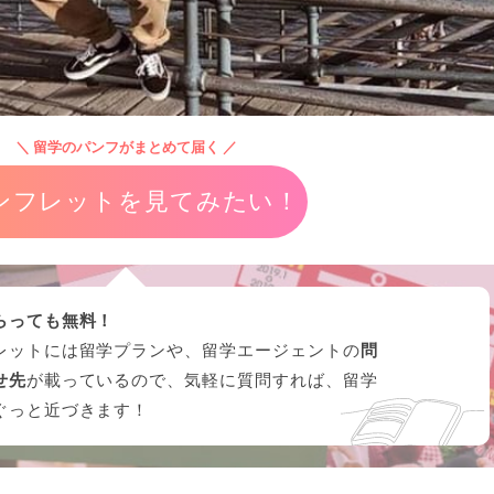
＼ 留学のパンフがまとめて届く ／
ンフレットを見てみたい！
らっても無料！
レットには留学プランや、留学エージェントの
問
せ先
が載っているので、気軽に質問すれば、留学
ぐっと近づきます！