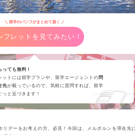
＼ 留学のパンフがまとめて届く ／
ンフレットを見てみたい！
らっても無料！
レットには留学プランや、留学エージェントの
問
せ先
が載っているので、気軽に質問すれば、留学
ぐっと近づきます！
ホリデーをお考えの方、必見！今回は、メルボルンを滞在先