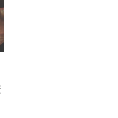
だ
で
。