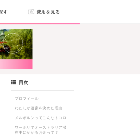
探す
費用を見る
目次
プロフィール
わたしが渡豪を決めた理由
メルボルンってこんなトコロ
ワーホリでオーストラリア滞
在中にかかるお金って？