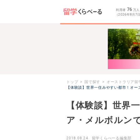
76
利用者
万人
（2026年8月7
トップ
国で探す
オーストラリア留
【体験談】世界一住みやすい都市！オー
【体験談】世界
ア・メルボルンで
2018.08.24
留学くらべーる編集部