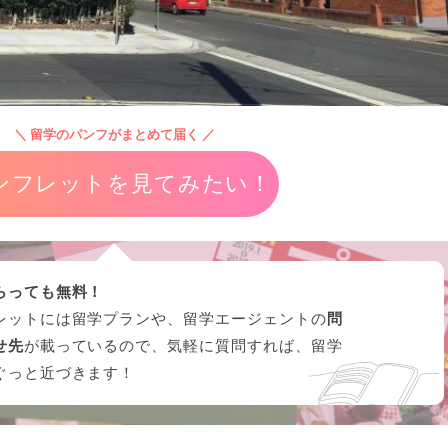
＼ 留学のパンフがまとめて届く ／
ンフレットを見てみたい！
らっても無料！
レットには留学プランや、留学エージェントの
問
せ先
が載っているので、気軽に質問すれば、留学
ぐっと近づきます！