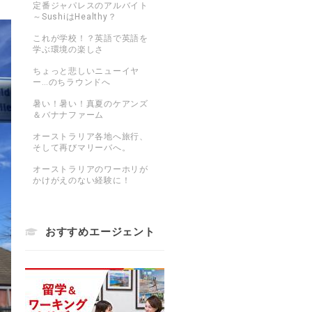
定番ジャパレスのアルバイト
～SushiはHealthy？
これが学校！？英語で英語を
学ぶ環境の楽しさ
ちょっと悲しいニューイヤ
ー…のちラウンドへ
暑い！暑い！真夏のケアンズ
＆バナナファーム
オーストラリア各地へ旅行、
そして再びマリーバへ。
オーストラリアのワーホリが
かけがえのない経験に！
おすすめエージェント