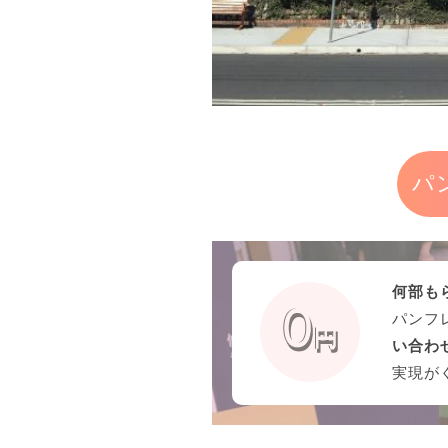
パ
何部も
パンフ
い合わ
実現が