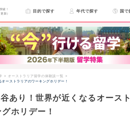
突破！
目的で探す
年代で探す
国で
日更新）
学
オーストラリア留学の体験談一覧
るオーストラリアのワーキングホリデー！
り谷あり！世界が近くなるオース
ングホリデー！