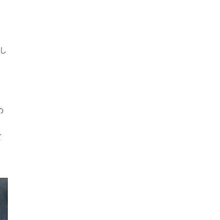
し
回
の
て
く