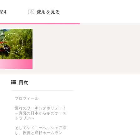
探す
費用を見る
目次
プロフィール
ト
憧れのワーキングホリデー！
～真夏の日本から冬のオース
トラリアへ
そしてシドニーへ～シェア探
し、挫折と逆転ホームラン