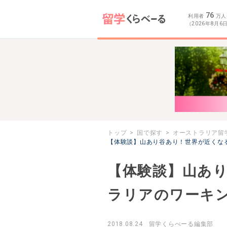
76
利用者
万人
（2026年8月6
トップ
国で探す
オーストラリア留
【体験談】山あり谷あり！世界が近くな
【体験談】山あ
ラリアのワーキ
2018.08.24
留学くらべーる編集部