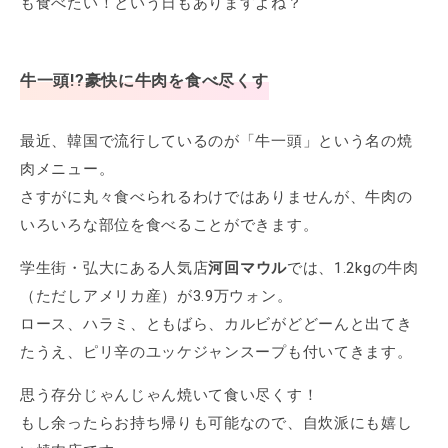
も食べたい！という日もありますよね？
牛一頭!?豪快に牛肉を食べ尽くす
最近、韓国で流行しているのが「牛一頭」という名の焼
肉メニュー。
さすがに丸々食べられるわけではありませんが、牛肉の
いろいろな部位を食べることができます。
学生街・弘大にある人気店
河回マウル
では、1.2kgの牛肉
（ただしアメリカ産）が3.9万ウォン。
ロース、ハラミ、ともばら、カルビがどどーんと出てき
たうえ、ピリ辛のユッケジャンスープも付いてきます。
思う存分じゃんじゃん焼いて食い尽くす！
もし余ったらお持ち帰りも可能なので、自炊派にも嬉し