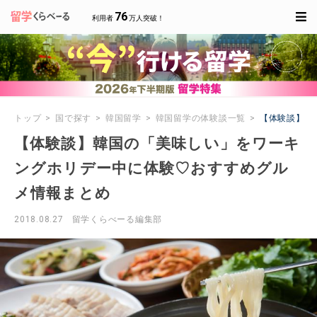
76
利用者
万人突破！
トップ
国で探す
韓国留学
韓国留学の体験談一覧
【体験談】韓
【体験談】韓国の「美味しい」をワーキ
ングホリデー中に体験♡おすすめグル
メ情報まとめ
2018.08.27
留学くらべーる編集部