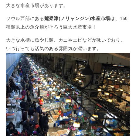
大きな水産市場があります。
ソウル西部にある
鷺梁津(ノリャンジン)水産市場
は、150
種類以上の魚介類がそろう巨大水産市場！
大きな水槽に魚や貝類、カニやエビなどが泳いでおり、
いつ行っても活気のある雰囲気が漂います。