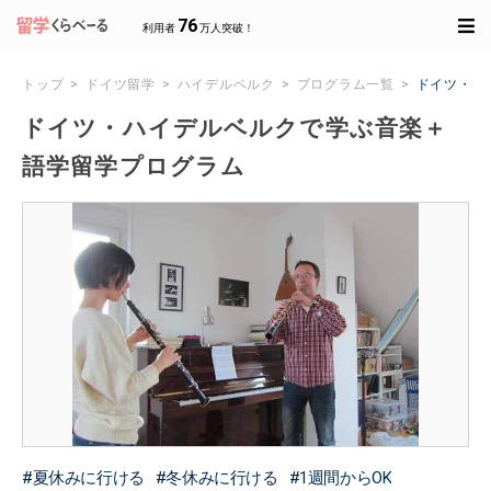
76
利用者
万人突破！
トップ
ドイツ留学
ハイデルベルク
プログラム一覧
ドイツ・ハ
ドイツ・ハイデルベルクで学ぶ音楽＋
語学留学プログラム
夏休みに行ける
冬休みに行ける
1週間からOK