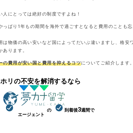
い人にとっては絶好の制度ですよね！
やっぱり1年もの期間を海外で過ごすとなると費用のことも忘
用は物価の高い安いなど国によってだいぶ違いますし、格安
かあります。
ーの費用が安い国と費用を抑えるコツ
についてご紹介します
ーホリの不安を解消するなら
ワーホリ特化
3
の
到着後
週間で
98.4
エージェント
%が就職
まずは相談枠を確保！