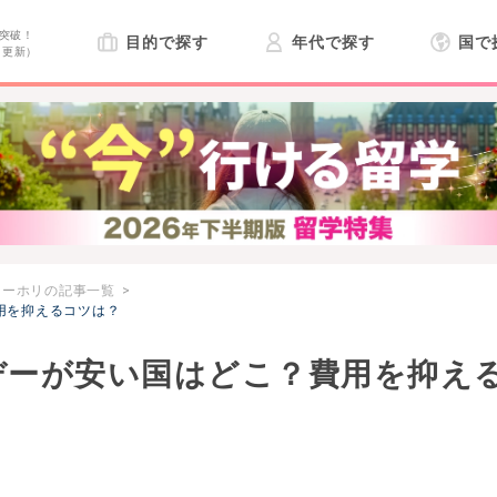
突破！
目的で探す
年代で探す
国で
日更新）
ワーホリの記事一覧
用を抑えるコツは？
デーが安い国はどこ？費用を抑え