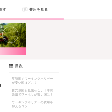
探す
費用を見る
目次
英語圏でワーキングホリデー
る
が安い国はどこ？
超穴場国も見逃せない！非英
語圏でワーホリが安い国は？
ワーキングホリデーの費用を
抑えるコツ