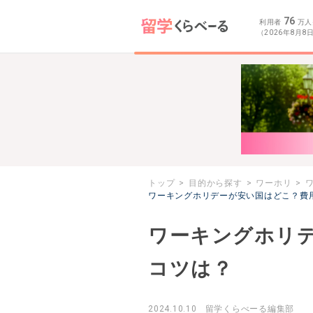
76
利用者
万人
（2026年8月8
トップ
目的から探す
ワーホリ
ワーキングホリデーが安い国はどこ？費
ワーキングホリ
コツは？
2024.10.10
留学くらべーる編集部