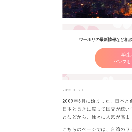
ワーホリの最新情報
など相
学生
パンフを
2025.01.20
2009年6月に始まった、日本
日本と長きに渡って国交が続い
となどから、徐々に人気が高ま
こちらのページでは、台湾のワ