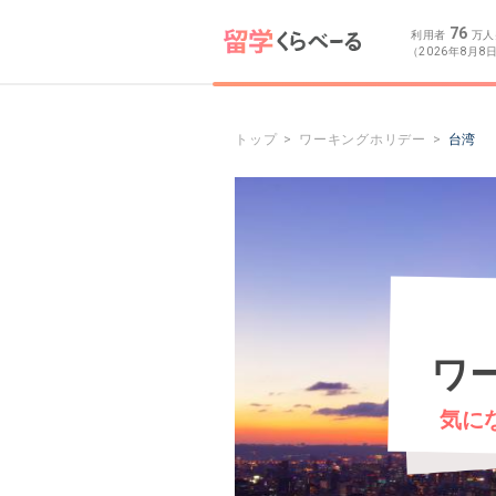
76
利用者
万人
（2026年8月8
トップ
ワーキングホリデー
台湾
ワ
気に