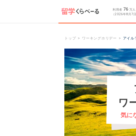
76
利用者
万人
（2026年8月7
トップ
ワーキングホリデー
アイル
ワ
気に