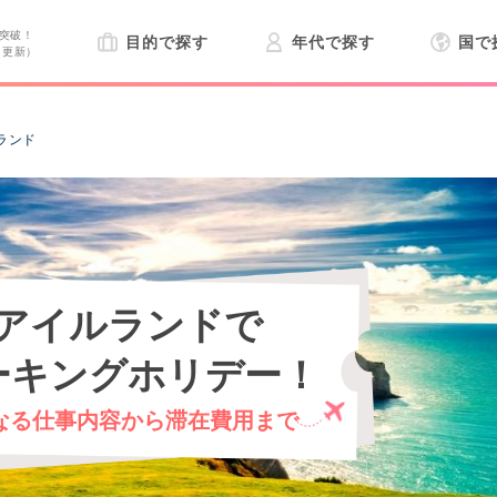
突破！
目的で探す
年代で探す
国で
日更新）
ランド
アイルランドで
ーキングホリデー！
なる仕事内容から滞在費用まで