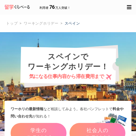
76
利用者
万人突破！
トップ
ワーキングホリデー
スペイン
スペインで
ワーキングホリデー！
気になる仕事内容から滞在費用まで
ワーホリの最新情報
など相談してみよう。各社パンフレットで
料金や
問い合わせ先
が知れる！
学生の
社会人の