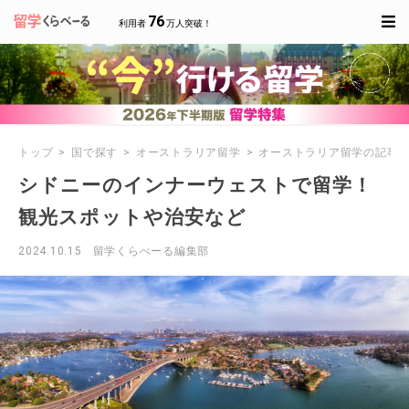
76
利用者
万人突破！
トップ
国で探す
オーストラリア留学
オーストラリア留学の記事
シドニーのインナーウェストで留学！
観光スポットや治安など
2024.10.15
留学くらべーる編集部