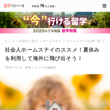
76
利用者
万人突破！
トップ
目的から探す
ホームステイ
ホームステイの記事一覧
社
社会人ホームステイのススメ！夏休み
を利用して海外に飛び出そう！
2024.10.10
留学くらべーる編集部