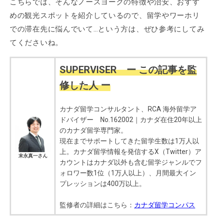
こちらでは、そんなノースヨークの特徴や治安、おすす
めの観光スポットを紹介しているので、留学やワーホリ
での滞在先に悩んでいて…という方は、ぜひ参考にしてみ
てくださいね。
SUPERVISER ー この記事を監
修した人 ー
カナダ留学コンサルタント、RCA 海外留学ア
ドバイザー No.162002｜カナダ在住20年以上
のカナダ留学専門家。
現在までサポートしてきた留学生数は1万人以
上。カナダ留学情報を発信するX（Twitter）ア
末永真一さん
カウントはカナダ以外も含む留学ジャンルでフ
ォロワー数1位（1万人以上）、月間最大イン
プレッションは400万以上。
監修者の詳細はこちら：
カナダ留学コンパス