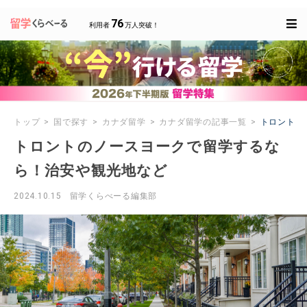
76
利用者
万人突破！
トップ
国で探す
カナダ留学
カナダ留学の記事一覧
トロントの
トロントのノースヨークで留学するな
ら！治安や観光地など
2024.10.15
留学くらべーる編集部