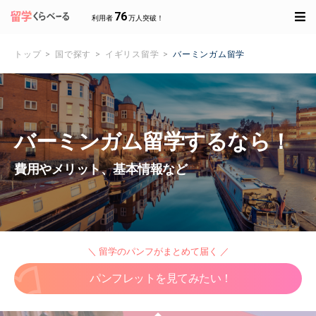
76
利用者
万人突破！
トップ
国で探す
イギリス留学
バーミンガム留学
バーミンガム留学するなら！
費用やメリット、基本情報など
＼ 留学のパンフがまとめて届く ／
パンフレットを見てみたい！