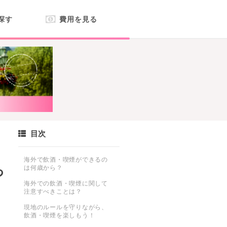
探す
費用を見る
目次
海外で飲酒・喫煙ができるの
っ
は何歳から？
海外での飲酒・喫煙に関して
注意すべきことは？
現地のルールを守りながら、
飲酒・喫煙を楽しもう！