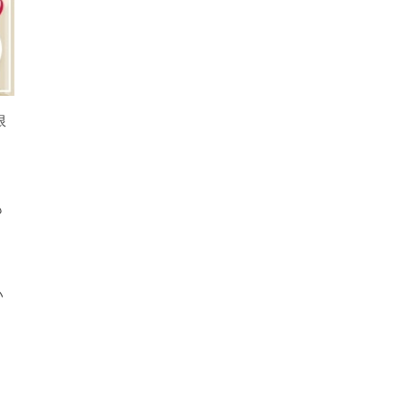
限
も
い