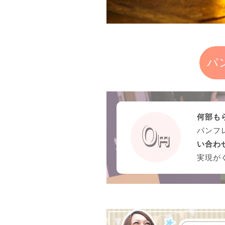
パ
何部も
パンフ
い合わ
実現が