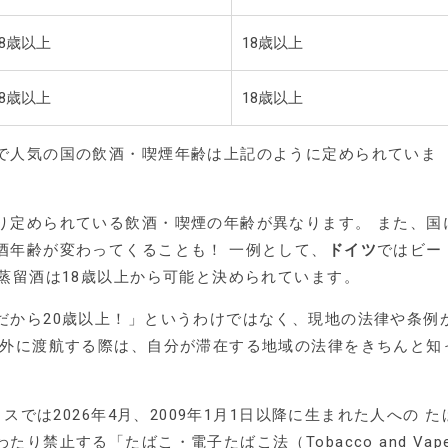
18歳以上
18歳以上
18歳以上
18歳以上
で人気の国の飲酒・喫煙年齢は上記のように定められていま
り定められている飲酒・喫煙の年齢が異なります。 また、国
酒年齢が変わってくることも！ 一例として、
ドイツ
ではビー
蒸留酒は18歳以上から可能と決められています。
だから20歳以上！」というわけではなく、現地の法律や条例
海外に渡航する際は、自分が滞在する地域の法律をきちんと知
スでは2026年4月、2009年1月1日以降に生まれた人への た
り禁止する「たばこ・電子たばこ法（Tobacco and Vap