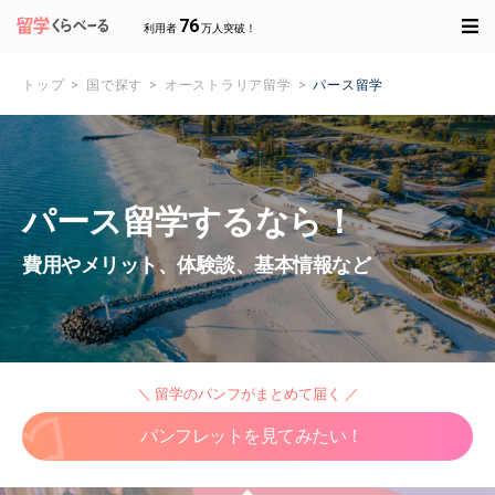
76
利用者
万人突破！
トップ
国で探す
オーストラリア留学
パース留学
パース留学するなら！
費用やメリット、体験談、基本情報など
＼ 留学のパンフがまとめて届く ／
パンフレットを見てみたい！