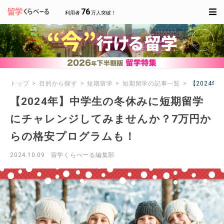
76
利用者
万人突破！
トップ
目的から探す
短期留学
短期留学の記事一覧
【2024
【2024年】中学生の冬休みに短期留学
にチャレンジしてみませんか？7万円か
らの格安プログラムも！
2024.10.09
留学くらべーる編集部