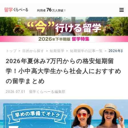
76
利用者
万人突破！
トップ
目的から探す
短期留学
短期留学の記事一覧
2026年
2026年夏休み7万円からの格安短期留
学！小中高大学生から社会人におすすめ
の留学まとめ
2026.07.01
留学くらべーる編集部