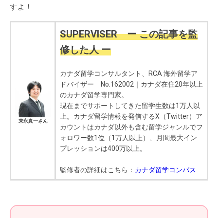
すよ！
SUPERVISER ー この記事を監
修した人 ー
カナダ留学コンサルタント、RCA 海外留学ア
ドバイザー No.162002｜カナダ在住20年以上
のカナダ留学専門家。
現在までサポートしてきた留学生数は1万人以
上。カナダ留学情報を発信するX（Twitter）ア
末永真一さん
カウントはカナダ以外も含む留学ジャンルでフ
ォロワー数1位（1万人以上）、月間最大イン
プレッションは400万以上。
監修者の詳細はこちら：
カナダ留学コンパス