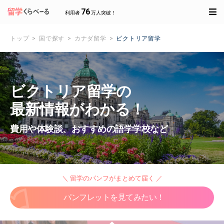
76
利用者
万人突破！
トップ
国で探す
カナダ留学
ビクトリア留学
ビクトリア留学の
最新情報がわかる！
費用や体験談、おすすめの語学学校など
＼ 留学のパンフがまとめて届く ／
パンフレットを見てみたい！