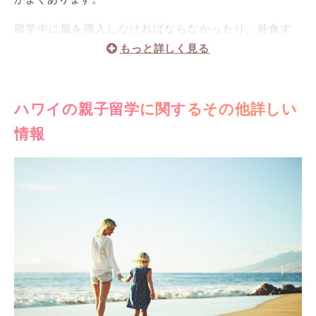
ホームステイの場合も親子で1ヶ月あたり2,500ドル（約
留学中に服を購入しなければならなかったり、外食す
25万円）程度ですが、食事も費用に含まれるので、トー
るにも人数分の料金がかかったります。
タル費用ではホームステイの方がお得です。
ハワイは物価が高いので、特に費用がかかると考えて
ただし、子どもの年齢制限もあるかもしれませんので、
いたほうが良いでしょう。
注意しましょう。
時には、お子さんが熱を出して、タクシーで病院まで
ハワイの親子留学に関するその他詳しい
いずれの滞在方法にせよ、親子留学ではあまりストレス
行かなければならないことだってあるかもしれませ
情報
のない環境を作るということがとても大切です。
ん。
どの滞在方法にするかは、慎重に決めていきましょう。
普段、日本でかかるだろう費用の2倍程度は、予算に組み
込んでいたほうが安心かもしれませんね。