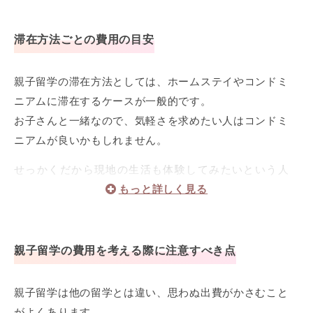
安となります。
滞在方法ごとの費用の目安
プリスクールは預ける時間帯や生後何ヶ月かによっても
費用が異なるケースが多いです。
親子留学の滞在方法としては、ホームステイやコンドミ
ニアムに滞在するケースが一般的です。
お子さんと一緒なので、気軽さを求めたい人はコンドミ
ニアムが良いかもしれません。
せっかくだから現地の生活も体験してみたいという人
にはホームステイもオススメですよ♪
コンドミニアムの場合、ハワイの「スタジオタイプ」と
呼ばれるワンルームのお部屋のようなタイプで、1ヶ月あ
親子留学の費用を考える際に注意すべき点
たり約1,500ドル（約15万円）。
1ベッドルームタイプ、日本でいえば1LDKのようなタイプ
親子留学は他の留学とは違い、思わぬ出費がかさむこと
の部屋は、約2,500ドル（約25万円）ほどです。
がよくあります。