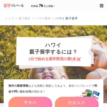
76
利用者
万人突破！
トップ
国で探す
ハワイ留学
ハワイ 親子留学
ハワイ
親子留学するには？
2分で始める留学実現の第1歩
海外の最新情報
なども気軽に相談してみよう。各社パンフレットで
料
金や問い合わせ先
が知れる！
学生の
社会人の