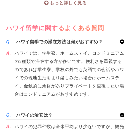
だり、フラダンスに挑戦したり。
学ぶだけじゃなく、英語を使いながらアクティビティ
を楽しむことで、より英語が身近になります。
ハワイ留学に関するよくある質問
また、お子さんがスクールに行っている間、ご両親だけ
で別のアクティビティに通う事も可能です。
ハワイ留学での滞在方法は何がおすすめ？
小さなお子さまが一緒だとなかなか集中できないハワイ
ハワイでは、学生寮、ホームステイ、コンドミニアム
アンキルティングの体験レッスンに参加するのもよし、
の3種類で滞在する方が多いです。便利さを重視する
レイメイキングやハワイアンヨガなどの体験も可能で
のであれば学生寮、学校の外でも英語での会話やハワ
す。
イでの現地生活をより楽しみたい場合はホームステ
ハワイアンクッキングを習って、帰ってきたお子さんに
イ、金銭的に余裕がありプライベートを重視したい場
ハワイアン料理をごちそうするのもステキですね♪
合はコンドミニアムがおすすめです。
ハワイの治安は？
ハワイの犯罪件数は全米平均より少ないですが、観光