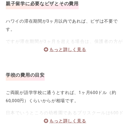
親子留学に必要なビザとその費用
ハワイの滞在期間が3ヶ月以内であれば、ビザは不要で
す。
ですが滞在期間が3ヶ月を超える場合は、保護者の方が
F-1ビザ（学生ビザ）を取得し、お子さんがF-2ビザ
（同行家族学生ビザ）というケースが多いです。
現地の語学学校に「I-20」と呼ばれる入学許可証を発
行してもらってからビザを申請しますが、申請には160
学校の費用の目安
ドル（約16,000円）かかります。
ご両親が語学学校に通うとすれば、1ヶ月600ドル（約
また、ビザとは別に「SEVIS（留学生管理システム）」へ
60,000円）くらいからが相場です。
の登録料として200ドル（約20,000円）も必要となりま
す。
日本でいうところの幼稚園であるプリスクールは600ド
ル（約60,000円）～、小学生・中学生の場合はサマー
スクールに参加でき、700ドル（約70,000円）～が目