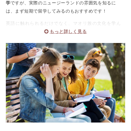
ランギトトカレッジ（公立）
ノースショア
学
ですが、実際のニュージーランドの雰囲気を知るに
は、まず短期で留学してみるのもおすすめです！
セントアンドリュースカレッジ（私立）
クライストチャー
英語に触れられるだけでなく、マオリ族の文化を学ん
だり現地の学生と交流したりといったことができま
す。
留学にかかる費用は
1週間で5万円
程度のものから
4週間で
40万円
程度のものまでさまざまです。
サポート内容はプログラムによって異なるので、どこま
で費用に含まれているのかを細かく確認するようにして
くださいね。