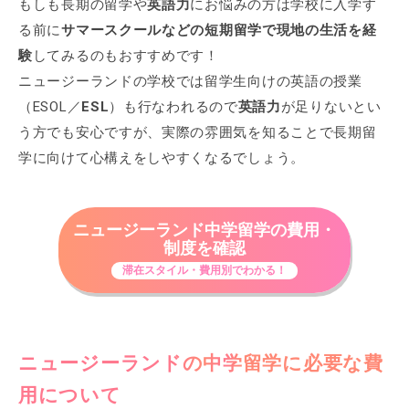
もしも長期の留学や
英語力
にお悩みの方は学校に入学す
る前に
サマースクール
などの短期留学で現地の生活を経
験
してみるのもおすすめです！
ニュージーランドの学校では留学生向けの英語の授業
（ESOL／
ESL
）も行なわれるので
英語力
が足りないとい
う方でも安心ですが、実際の雰囲気を知ることで長期留
学に向けて心構えをしやすくなるでしょう。
ニュージーランド中学留学の費用・
制度を確認
滞在スタイル・費用別でわかる！
ニュージーランドの
中学留学
に必要な
費
用
について