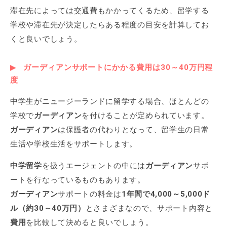
滞在先によっては交通費もかかってくるため、留学する
学校や滞在先が決定したらある程度の目安を計算してお
くと良いでしょう。
ガーディアン
サポートにかかる
費用
は30～40万円程
度
中学生がニュージーランドに留学する場合、ほとんどの
学校で
ガーディアン
を付けることが定められています。
ガーディアン
は保護者の代わりとなって、留学生の日常
生活や学校生活をサポートします。
中学留学
を扱うエージェントの中には
ガーディアン
サポ
ートを行なっているものもあります。
ガーディアン
サポートの料金は
1年間で4,000～5,000ド
ル（約30～40万円）
とさまざまなので、サポート内容と
費用
を比較して決めると良いでしょう。