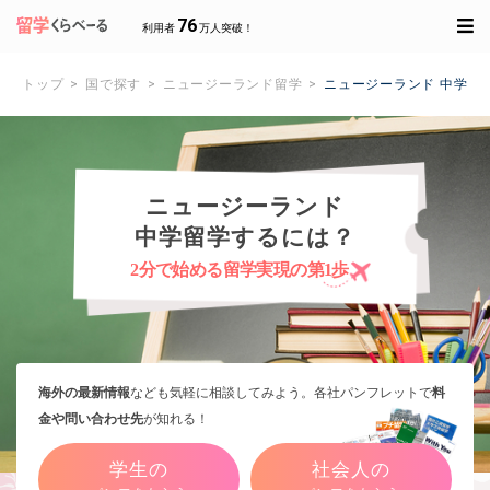
76
利用者
万人突破！
トップ
国で探す
ニュージーランド留学
ニュージーランド 中学留
ニュージーランド
中学留学するには？
2分で始める留学実現の第1歩
海外の最新情報
なども気軽に相談してみよう。各社パンフレットで
料
金や問い合わせ先
が知れる！
学生の
社会人の