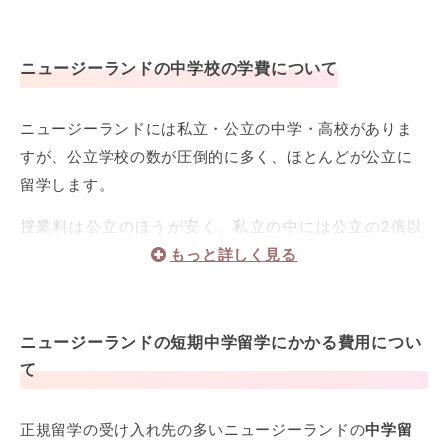
ニュージーランドの中学校の
学費
について
ニュージーランドには私立・公立の中学・高校がありま
すが、公立学校の数が圧倒的に多く、ほとんどが公立に
留学します。
授業料は公立のほうが安く、私立の中には公立の2倍以
上の学費の学校もあります。
ニュージーランドの中学校の学費目安
ニュージーランドの短期
中学留学
にかかる
費用
につい
学校名
地域
て
ノースコート カレッジ（公立）
ノースショア
正規留学の受け入れ先の多いニュージーランドの
中学留