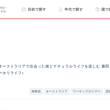
突破！
目的で探す
年代で探す
国で
日更新）
覧
オーストラリアで出会った彼とナチュラルライフを楽しむ 廣田
ーホリライフ♪
体験談
オーストラリア
ワーキングホリデー
恋