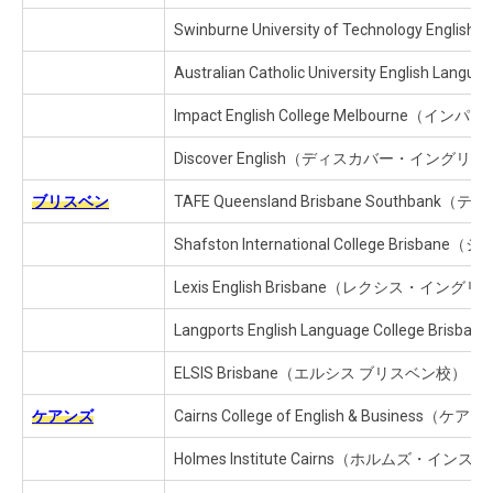
Swinburne University of Technology
Australian Catholic University E
Impact English College Melbou
Discover English（ディスカバー・イングリ
ブリスベン
TAFE Queensland Brisbane Sout
Shafston International College
Lexis English Brisbane（レクシス・イ
Langports English Language Co
ELSIS Brisbane（エルシス ブリスベン校）
ケアンズ
Cairns College of English & B
Holmes Institute Cairns（ホルムズ・