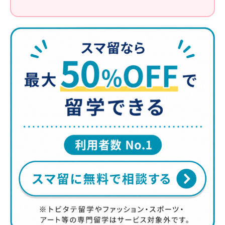
設備
：公式サイトや資料には、学校の施設や設備の
写真も掲載されている
滞在先の提供
：学校によって、学生寮やホームステ
イ先を提供していることもある
サポート体制
：日本人カウンセラーがいるか。学生
へのサポート体制がしっかりしていることも大切
国籍比率
：英語環境に浸るなら、日本人の少ない学
校が◎
学費
：予算より大幅にオーバーしないか