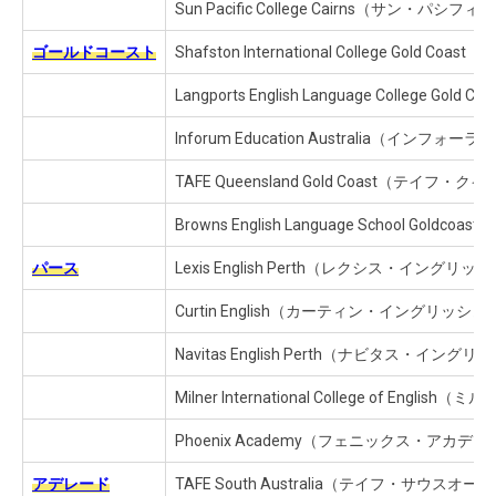
Sun Pacific College Cairns（サン・
ゴールドコースト
Shafston International College
Langports English Language Co
Inforum Education Australia（
TAFE Queensland Gold Coast（
Browns English Language Scho
パース
Lexis English Perth（レクシス・イング
Curtin English（カーティン・イングリ
Navitas English Perth（ナビタス・イン
Milner International College o
Phoenix Academy（フェニックス・アカデミ
アデレード
TAFE South Australia（テイフ・サウ