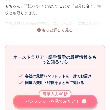
もちろん、下記をすべて満たすことが「自分に合う」学
校とも限りません。
学校選びにお悩みの方は、エージェントに相談しなが
ら自分にぴったりの学校を探すのもおすすめですよ。
語学学校選びの基準例
語学学校の立地、規模
：大規模校で賑やかな雰囲気
オーストラリア・語学留学の最新情報をも
がいいか、小規模でアットホームな学校で学びたい
っと知るなら
か。滞在先から遠すぎないかも重要
学校の質
：オーストラリアでは、留学生を受け入れ
各社の最新パンフレットを一括でお届け
る学校には政府の認可が必要です。学校選びの際
国毎の費用・特徴をまとめて知れる
は、政府公認校であるかもチェック
簡単入力60秒
授業数や授業内容
：自分のスケジュールで通える学
パンフレットを見てみたい！
校か、自分が学びたい内容のレッスンを行っている
か