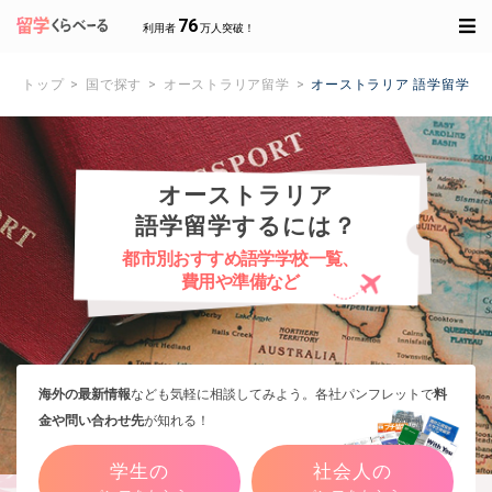
76
利用者
万人突破！
トップ
国で探す
オーストラリア留学
オーストラリア 語学留学
オーストラリア
語学留学するには？
都市別おすすめ語学学校一覧、
費用や準備など
海外の最新情報
なども気軽に相談してみよう。各社パンフレットで
料
金や問い合わせ先
が知れる！
学生の
社会人の