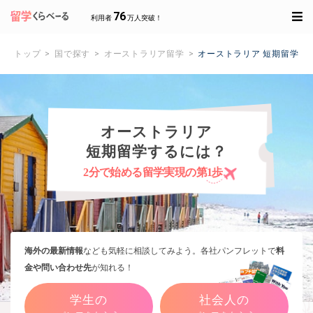
76
利用者
万人突破！
トップ
国で探す
オーストラリア留学
オーストラリア 短期留学
オーストラリア
短期留学するには？
2分で始める留学実現の第1歩
海外の最新情報
なども気軽に相談してみよう。各社パンフレットで
料
金や問い合わせ先
が知れる！
学生の
社会人の