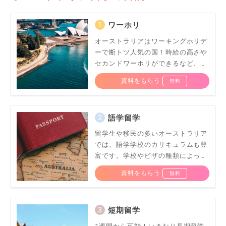
ワーホリ
オーストラリアはワーキングホリデ
ーで断トツ人気の国！時給の高さや
セカンドワーホリができるなど、あ
らゆる魅力が詰まっています♪
資料をもらう
語学留学
留学生や移民の多いオーストラリア
では、語学学校のカリキュラムも豊
富です。学校やビザの種類によっ
て、自分スタイルの語学留学に！
資料をもらう
短期留学