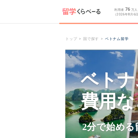
76
利用者
万人
（2026年8月6
トップ
国で探す
ベトナム留学
ベトナ
費用な
2分で始める