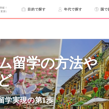
突破！
目的で探す
年代で探す
国で
日更新）
ム留学の方法や
ど
留学実現の第1歩