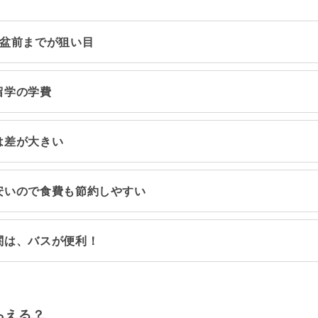
お盆前までが狙い目
留学の学費
は差が大きい
安いので食費も節約しやすい
関は、バスが便利！
らえる？