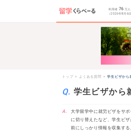
76
利用者
万人
（2026年8月6
トップ
よくある質問
学生ビザから
学生ビザから
大学留学中に就労ビザをサポ
に切り替えたなど、学生ビザ
前にしっかり情報を収集する