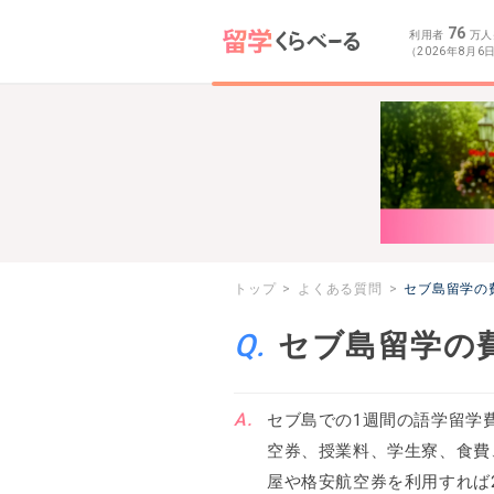
76
利用者
万人
（2026年8月6
トップ
よくある質問
セブ島留学の
セブ島留学の
セブ島での1週間の語学留学
空券、授業料、学生寮、食費
屋や格安航空券を利用すれば