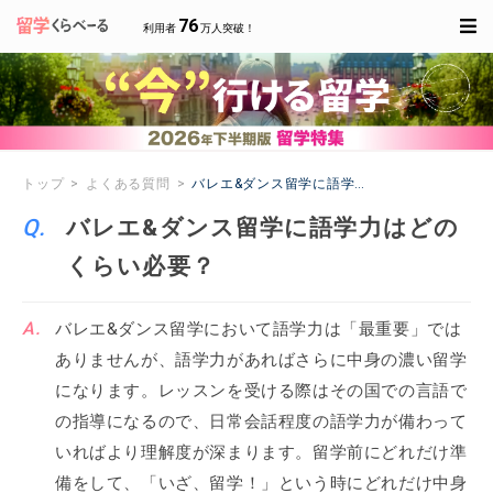
76
利用者
万人突破！
トップ
よくある質問
バレエ&ダンス留学に語学力はどのくらい必要
バレエ&ダンス留学に語学力はどの
くらい必要？
バレエ&ダンス留学において語学力は「最重要」では
ありませんが、語学力があればさらに中身の濃い留学
になります。レッスンを受ける際はその国での言語で
の指導になるので、日常会話程度の語学力が備わって
いればより理解度が深まります。留学前にどれだけ準
備をして、「いざ、留学！」という時にどれだけ中身