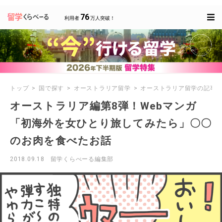
76
利用者
万人突破！
トップ
国で探す
オーストラリア留学
オーストラリア留学の記事
オーストラリア編第8弾！Webマンガ
「初海外を女ひとり旅してみたら」〇〇
のお肉を食べたお話
2018.09.18
留学くらべーる編集部