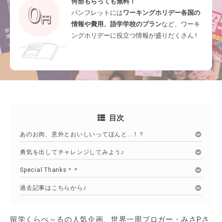
何部もらっても無料！
パンフレットには
ワーキングホリデー各国の
情報や費用、語学学校のプラン
など、ワーキ
ングホリデーに役立つ情報が盛りだくさん !
目次
あのお肉、意外とおいしいってほんと…！？
勇気を出してチャレンジしてみよう♪
Special Thanks＊＊
過去記事はこちらから♪
留学くらべ～るの人気企画、世界一周ブロガー・みさPさ