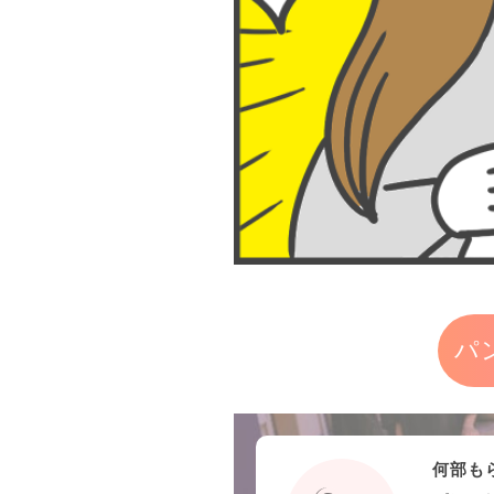
パ
何部も