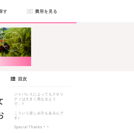
探す
費用を見る
目次
ジャパレスによってもクオリ
女
ティは大きく異なるよう
で…？
お
こういう楽しみ方もあるんで
す♪
Special Thanks＊＊