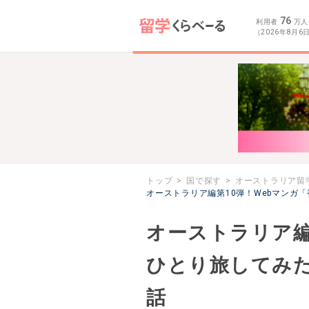
76
利用者
万人
（2026年8月6
トップ
国で探す
オーストラリア留
オーストラリア編第10弾！Webマンガ
オーストラリア編
ひとり旅してみ
話