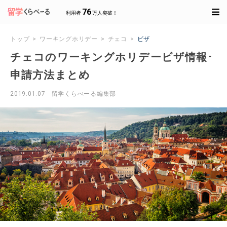
76
利用者
万人突破！
トップ
ワーキングホリデー
チェコ
ビザ
チェコのワーキングホリデービザ情報･
申請方法まとめ
2019.01.07
留学くらべーる編集部