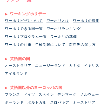
ワーキングホリデー
ワーホリビザについて
ワーホリとは
ワーホリの費用
ワーホリできる国一覧
ワーホリランキング
ワーホリプログラム一覧
ワーホリの準備
ワーホリの仕事
年齢制限について
滞在先の探し方
英語圏の国
オーストラリア
ニュージーランド
カナダ
イギリス
アイルランド
英語圏以外のヨーロッパの国
フランス
ドイツ
スペイン
デンマーク
ノルウェー
ポーランド
ポルトガル
スロバキア
オーストリア