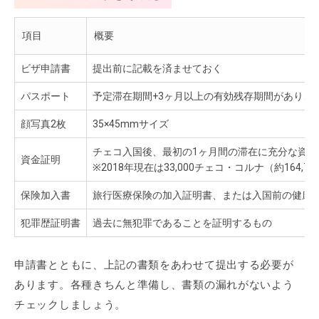
項目
概要
ビザ申請書
提出前に記載を済ませておく
パスポート
予定滞在期間+3ヶ月以上の有効残存期間があり、
顔写真2枚
35×45mmサイズ
チェコ入国後、最初の1ヶ月間の滞在に充分な資
資金証明
※2018年現在は33,000チェコ・コルナ（約164,78
保険加入書
旅行医療保険の加入証明書、または入国前の健康
犯罪歴証明書
過去に無犯罪であることを証明するもの
申請書とともに、上記の書類をあわせて提出する必要が
あります。各種きちんと準備し、書類の漏れがないよう
チェックしましょう。