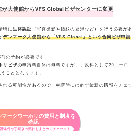
先が大使館から
VFS Global
ビザセンターに変更
請時に
生体認証
（写真撮影や指紋の登録など）を行う必要が
が
デンマーク大使館から「VFS Global」という合同ビザ申
事前の予約が必要です。
ホリビザ
の申請料自体は無料ですが、手数料として20ユーロ
支払うこととなります。
される可能性があるので、申請時には必ず最新の情報をチェ
ンマークワーホリの費用と制度を
確認
請条件や手続きの流れもまとめてチェック！