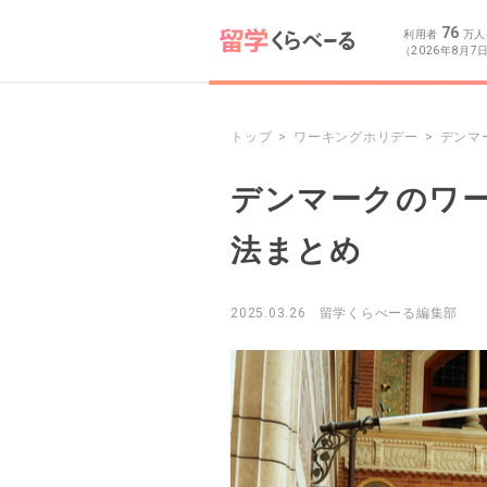
76
利用者
万人
（2026年8月7
トップ
ワーキングホリデー
デンマ
デンマークのワー
法まとめ
2025.03.26
留学くらべーる編集部