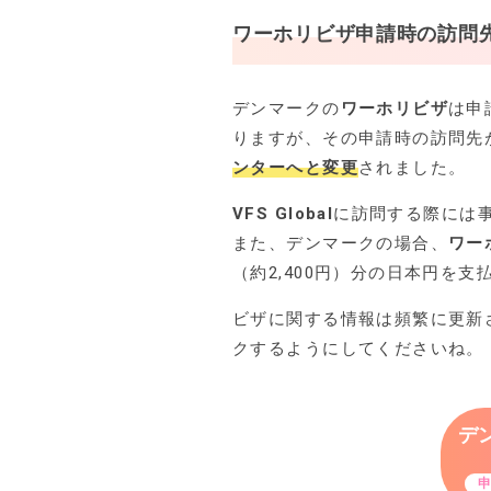
ワーホリビザ
申請時の訪問
デンマークの
ワーホリビザ
は申
りますが、その申請時の訪問先
ンターへと変更
されました。
VFS Global
に訪問する際には
また、デンマークの場合、
ワー
（約2,400円）分の日本円を
ビザに関する情報は頻繁に更新
クするようにしてくださいね。
デ
申