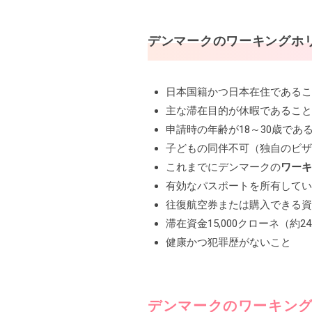
デンマークの
ワーキングホ
日本国籍かつ日本在住であるこ
主な滞在目的が休暇であること
申請時の年齢が18～30歳であ
子どもの同伴不可（独自のビザ
これまでにデンマークの
ワーキ
有効なパスポートを所有してい
往復航空券または購入できる資
滞在資金15,000クローネ（約
健康かつ犯罪歴がないこと
デンマークの
ワーキン