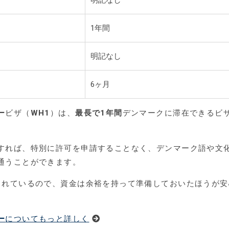
明記なし
1年間
明記なし
6ヶ月
ー
ビザ（
WH1
）は、
最長で1年間
デンマークに滞在できるビ
すれば、特別に許可を申請することなく、デンマーク語や文
通うことができます。
されているので、資金は余裕を持って準備しておいたほうが安
ー
についてもっと詳しく