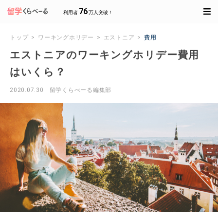
76
利用者
万人突破！
トップ
ワーキングホリデー
エストニア
費用
エストニアのワーキングホリデー費用
はいくら？
2020.07.30
留学くらべーる編集部