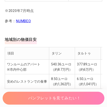
※2020年7月時点
参考：
NUMBEO
地域別の物価目安
項目
タリン
タルトゥ
パ
ワンルームのアパート
540.36ユーロ
377.89ユーロ
2
※市内中心部
（約8.7万円）
（約6万円）
（
8.50ユーロ
6.50ユーロ
6
安めのレストランでの食事
（約1,362円）
（約1,041円）
（
パンフレットを見てみたい！
※2020年7月時点