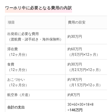
ワーホリ中に必要となる費用の内訳
項目
費用の目安
出発前に必要な費用
約30万円
（渡航費・諸手続き・海外保険料）
滞在費
約60万円
（12ヶ月分）
（月5万円×12ヶ月）
食費
約30万円
（12ヶ月分）
（月2.5万円×12ヶ月）
おこづかい
約18万円
（12ヶ月分）
（月1.5万円×12ヶ月）
航空券（片道）
約8万円
30+60+30+18+8
合計の支出
=
146万円