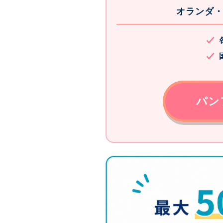
オランダ
パン