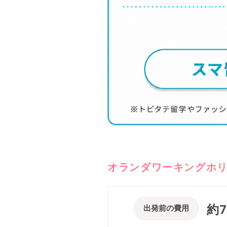
オランダワーキングホ
約
出発前の費用