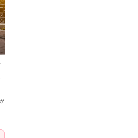
を
言
が