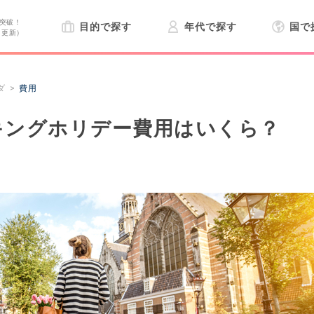
突破！
目的で探す
年代で探す
国で
日更新）
ダ
費用
キングホリデー費用はいくら？