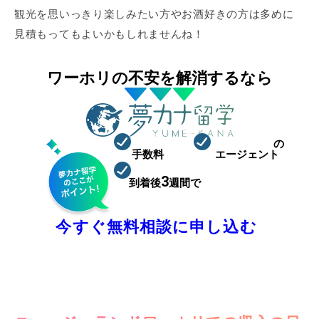
観光を思いっきり楽しみたい方やお酒好きの方は多めに
見積もってもよいかもしれませんね！
ワーホリの不安を解消するなら
0
ワーホリ特化
の
手数料
円
エージェント
98.4
3
到着後
週間で
%が就職
まずは相談枠を確保！
今すぐ無料相談に申し込む