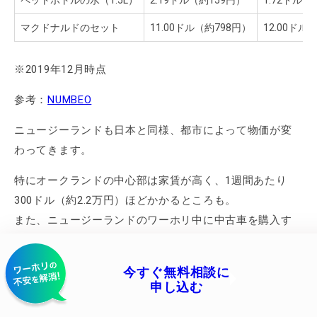
マクドナルドのセット
11.00ドル（約798円）
12.00ドル
※2019年12月時点
参考：
NUMBEO
ニュージーランドも日本と同様、都市によって物価が変
わってきます。
特にオークランドの中心部は家賃が高く、1週間あたり
300ドル（約2.2万円）ほどかかるところも。
また、ニュージーランドのワーホリ中に中古車を購入す
る方も多いですが、ガソリンの価格も日本より高く、都
まずは相談枠を確保！
市ごとに差があります。
今すぐ無料相談に
車で旅行をするとガソリン代だけでもかなりの出費にな
申し込む
るので、その分も考慮して予算を組んでおきたいです