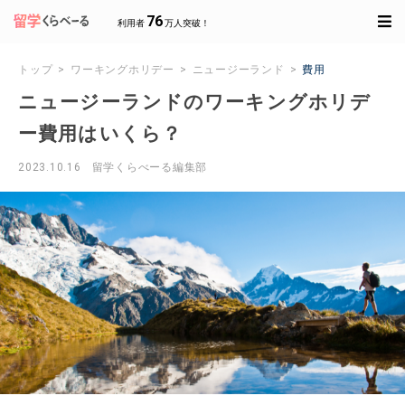
76
利用者
万人突破！
トップ
ワーキングホリデー
ニュージーランド
費用
ニュージーランドのワーキングホリデ
ー費用はいくら？
2023.10.16
留学くらべーる編集部