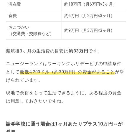
滞在費
約18万円（月6万円×3ヶ月）
食費
約6万円（月2万円×3ヶ月）
おこづかい
約9万円（月3万円×3ヶ月）
（交通費・交際費など）
渡航後3ヶ月の生活費の目安は
約33万円
です。
ニュージーランドはワーキングホリデービザの申請条件
として
最低4,200ドル（約30万円）の資金があること
が挙
げられています。
現地で余裕をもって生活できるように、ある程度の資金
は用意しておきたいですね。
語学学校に通う場合は1ヶ月あたりプラス10万円～が
必要