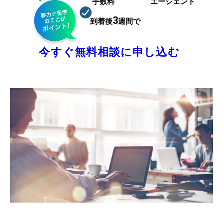
手数料
円
エージェント
98.4
3
到着後
週間で
%が就職
まずは相談枠を確保！
今すぐ無料相談に申し込む